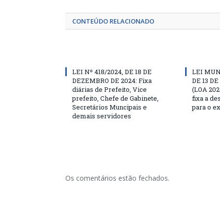
CONTEÚDO RELACIONADO
LEI Nº 418/2024, DE 18 DE
LEI MUN
DEZEMBRO DE 2024: Fixa
DE 13 D
diárias de Prefeito, Vice
(LOA 202
prefeito, Chefe de Gabinete,
fixa a d
Secretários Muncipais e
para o ex
demais servidores
Os comentários estão fechados.