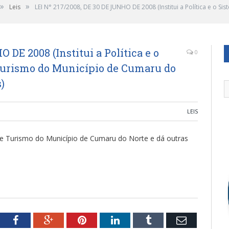
»
»
Leis
LEI N° 217/2008, DE 30 DE JUNHO DE 2008 (Institui a Política e o 
 DE 2008 (Institui a Política e o
0
Turismo do Município de Cumaru do
)
LEIS
e e Turismo do Município de Cumaru do Norte e dá outras
tter
Facebook
Google+
Pinterest
LinkedIn
Tumblr
Email