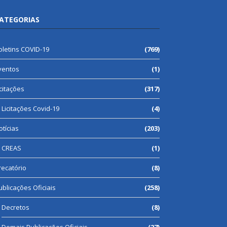
ATEGORIAS
oletins COVID-19
(769)
ventos
(1)
icitações
(317)
Licitações Covid-19
(4)
otícias
(203)
CREAS
(1)
recatório
(8)
ublicações Oficiais
(258)
Decretos
(8)