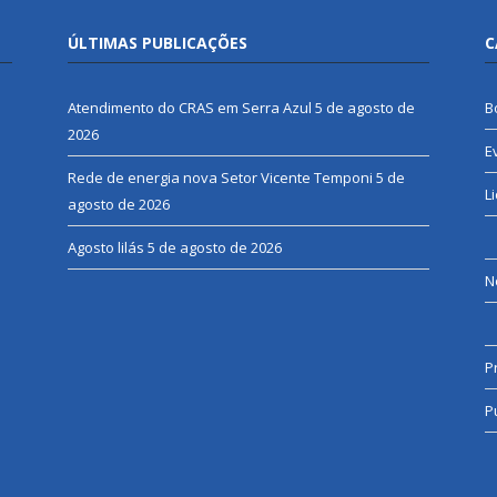
ÚLTIMAS PUBLICAÇÕES
C
Atendimento do CRAS em Serra Azul
5 de agosto de
B
2026
E
Rede de energia nova Setor Vicente Temponi
5 de
L
agosto de 2026
Agosto lilás
5 de agosto de 2026
N
P
P