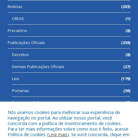
Notícias
(203)
CREAS
(1)
Precatório
(8)
Publicações Oficiais
(258)
Decretos
(8)
Demais Publicações Oficiais
(27)
Leis
(179)
Portarias
(36)
Processos Seletivos
(7)
Nós usamos cookies para melhorar sua experiência de
navegação no portal. Ao utilizar nosso portal, você
concorda com a política de monitoramento de cookies.
Para ter mais informações sobre como isso é feito, acesse
Todos os direitos reservados a Prefeitura Municipal de Cumaru
Política de cookies (
Leia mais
). Se você concorda, clique em
do Norte.