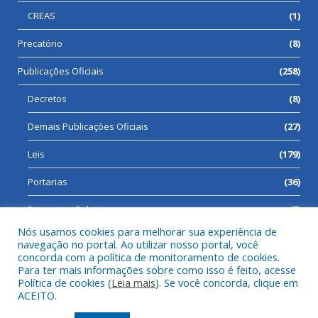
CREAS
(1)
Precatório
(8)
Publicações Oficiais
(258)
Decretos
(8)
Demais Publicações Oficiais
(27)
Leis
(179)
Portarias
(36)
Processos Seletivos
(7)
Nós usamos cookies para melhorar sua experiência de
navegação no portal. Ao utilizar nosso portal, você
concorda com a política de monitoramento de cookies.
Para ter mais informações sobre como isso é feito, acesse
Todos os direitos reservados a Prefeitura Municipal de Cumaru
Política de cookies (
Leia mais
). Se você concorda, clique em
do Norte.
ACEITO.