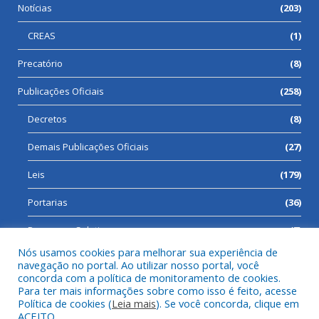
Notícias
(203)
CREAS
(1)
Precatório
(8)
Publicações Oficiais
(258)
Decretos
(8)
Demais Publicações Oficiais
(27)
Leis
(179)
Portarias
(36)
Processos Seletivos
(7)
Nós usamos cookies para melhorar sua experiência de
navegação no portal. Ao utilizar nosso portal, você
concorda com a política de monitoramento de cookies.
Para ter mais informações sobre como isso é feito, acesse
Todos os direitos reservados a Prefeitura Municipal de Cumaru
Política de cookies (
Leia mais
). Se você concorda, clique em
do Norte.
ACEITO.