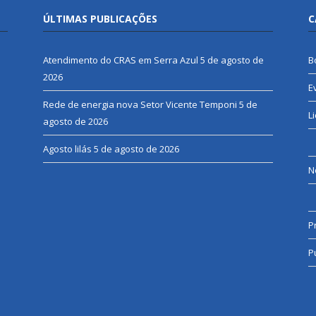
ÚLTIMAS PUBLICAÇÕES
C
Atendimento do CRAS em Serra Azul
5 de agosto de
B
2026
E
Rede de energia nova Setor Vicente Temponi
5 de
L
agosto de 2026
Agosto lilás
5 de agosto de 2026
N
P
P