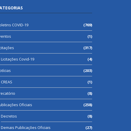
ATEGORIAS
oletins COVID-19
(769)
ventos
(1)
icitações
(317)
Licitações Covid-19
(4)
otícias
(203)
CREAS
(1)
recatório
(8)
ublicações Oficiais
(258)
Decretos
(8)
Demais Publicações Oficiais
(27)