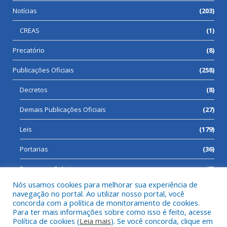
Notícias
(203)
CREAS
(1)
Precatório
(8)
Publicações Oficiais
(258)
Decretos
(8)
Demais Publicações Oficiais
(27)
Leis
(179)
Portarias
(36)
Processos Seletivos
(7)
Nós usamos cookies para melhorar sua experiência de
navegação no portal. Ao utilizar nosso portal, você
concorda com a política de monitoramento de cookies.
Para ter mais informações sobre como isso é feito, acesse
Todos os direitos reservados a Prefeitura Municipal de Cumaru
Política de cookies (
Leia mais
). Se você concorda, clique em
do Norte.