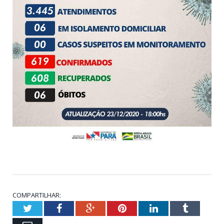
COMPARTILHAR:
Twitter
Facebook
Google+
Pinterest
LinkedIn
Tumblr