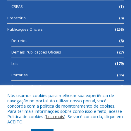
CREAS
(1)
Precatório
(8)
Publicações Oficiais
(258)
Decretos
(8)
Demais Publicações Oficiais
(27)
Leis
(179)
Portarias
(36)
Processos Seletivos
(7)
Nós usamos cookies para melhorar sua experiência de
navegação no portal. Ao utilizar nosso portal, você
concorda com a política de monitoramento de cookies.
Para ter mais informações sobre como isso é feito, acesse
Todos os direitos reservados a Prefeitura Municipal de Cumaru
Política de cookies (
Leia mais
). Se você concorda, clique em
do Norte.
ACEITO.