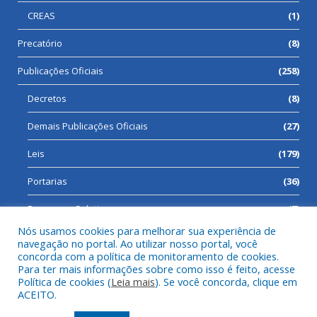
CREAS
(1)
Precatório
(8)
Publicações Oficiais
(258)
Decretos
(8)
Demais Publicações Oficiais
(27)
Leis
(179)
Portarias
(36)
Processos Seletivos
(7)
Nós usamos cookies para melhorar sua experiência de
navegação no portal. Ao utilizar nosso portal, você
concorda com a política de monitoramento de cookies.
Para ter mais informações sobre como isso é feito, acesse
Todos os direitos reservados a Prefeitura Municipal de Cumaru
Política de cookies (
Leia mais
). Se você concorda, clique em
do Norte.
ACEITO.