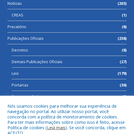
Notícias
(203)
CREAS
(1)
Precatório
(8)
Publicações Oficiais
(258)
Decretos
(8)
Demais Publicações Oficiais
(27)
Leis
(179)
Portarias
(36)
Processos Seletivos
(7)
Nós usamos cookies para melhorar sua experiência de
navegação no portal. Ao utilizar nosso portal, você
concorda com a política de monitoramento de cookies.
Para ter mais informações sobre como isso é feito, acesse
Todos os direitos reservados a Prefeitura Municipal de Cumaru
Política de cookies (
Leia mais
). Se você concorda, clique em
do Norte.
ACEITO.