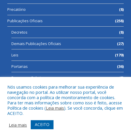
Precatório
(8)
Publicações Oficiais
(258)
Decretos
(8)
Demais Publicações Oficiais
(27)
Leis
(179)
Portarias
(36)
Processos Seletivos
(7)
Nós usamos cookies para melhorar sua experiência de
navegação no portal. Ao utilizar nosso portal, você
concorda com a política de monitoramento de cookies.
Para ter mais informações sobre como isso é feito, acesse
Todos os direitos reservados a Prefeitura Municipal de Cumaru
Política de cookies (
Leia mais
). Se você concorda, clique em
do Norte.
ACEITO.
Mapa do Site
Acessar Área Administrativa
ACEITO
Leia mais
Acessar Webmail