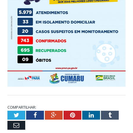
COMPARTILHAR:
Twitter
Facebook
Google+
Pinterest
LinkedIn
Tumblr
Email