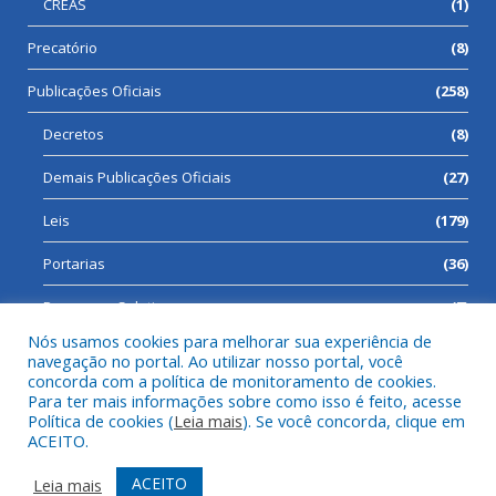
CREAS
(1)
Precatório
(8)
Publicações Oficiais
(258)
Decretos
(8)
Demais Publicações Oficiais
(27)
Leis
(179)
Portarias
(36)
Processos Seletivos
(7)
Nós usamos cookies para melhorar sua experiência de
navegação no portal. Ao utilizar nosso portal, você
concorda com a política de monitoramento de cookies.
Para ter mais informações sobre como isso é feito, acesse
Todos os direitos reservados a Prefeitura Municipal de Cumaru
Política de cookies (
Leia mais
). Se você concorda, clique em
do Norte.
ACEITO.
Mapa do Site
Acessar Área Administrativa
ACEITO
Leia mais