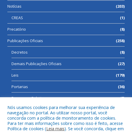
Notícias
(203)
CREAS
(1)
Precatório
(8)
Publicações Oficiais
(258)
Decretos
(8)
Demais Publicações Oficiais
(27)
Leis
(179)
Portarias
(36)
Processos Seletivos
(7)
Nós usamos cookies para melhorar sua experiência de
navegação no portal. Ao utilizar nosso portal, você
concorda com a política de monitoramento de cookies.
Para ter mais informações sobre como isso é feito, acesse
Todos os direitos reservados a Prefeitura Municipal de Cumaru
Política de cookies (
Leia mais
). Se você concorda, clique em
do Norte.