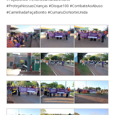
#ProtejaNossasCrianças #Disque100 #CombateAoAbuso
#CaminhadaFaçaBonito #CumaruDoNorteUnida