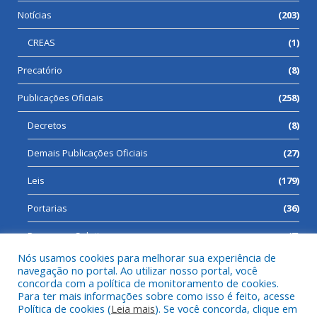
Notícias
(203)
CREAS
(1)
Precatório
(8)
Publicações Oficiais
(258)
Decretos
(8)
Demais Publicações Oficiais
(27)
Leis
(179)
Portarias
(36)
Processos Seletivos
(7)
Nós usamos cookies para melhorar sua experiência de
navegação no portal. Ao utilizar nosso portal, você
concorda com a política de monitoramento de cookies.
Para ter mais informações sobre como isso é feito, acesse
Todos os direitos reservados a Prefeitura Municipal de Cumaru
Política de cookies (
Leia mais
). Se você concorda, clique em
do Norte.