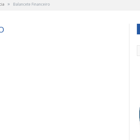
»
cia
Balancete Financeiro
O