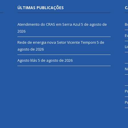
ÚLTIMAS PUBLICAÇÕES
C
Atendimento do CRAS em Serra Azul
5 de agosto de
B
2026
E
Rede de energia nova Setor Vicente Temponi
5 de
L
agosto de 2026
Agosto lilás
5 de agosto de 2026
N
P
P