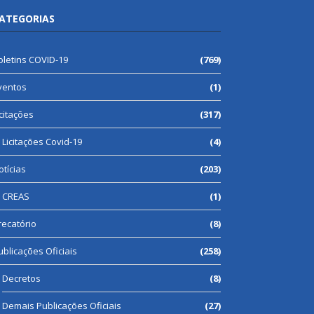
ATEGORIAS
oletins COVID-19
(769)
ventos
(1)
icitações
(317)
Licitações Covid-19
(4)
otícias
(203)
CREAS
(1)
recatório
(8)
ublicações Oficiais
(258)
Decretos
(8)
Demais Publicações Oficiais
(27)