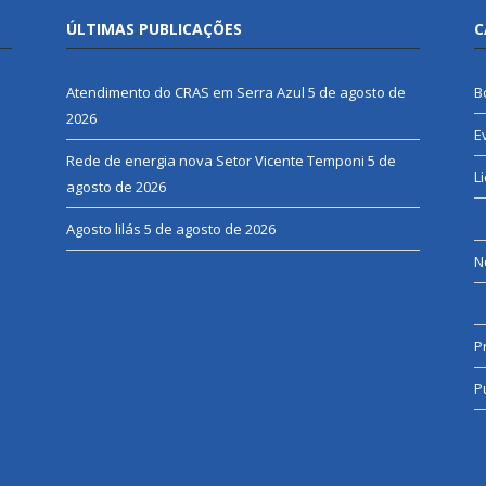
ÚLTIMAS PUBLICAÇÕES
C
Atendimento do CRAS em Serra Azul
5 de agosto de
B
2026
E
Rede de energia nova Setor Vicente Temponi
5 de
L
agosto de 2026
Agosto lilás
5 de agosto de 2026
N
P
P