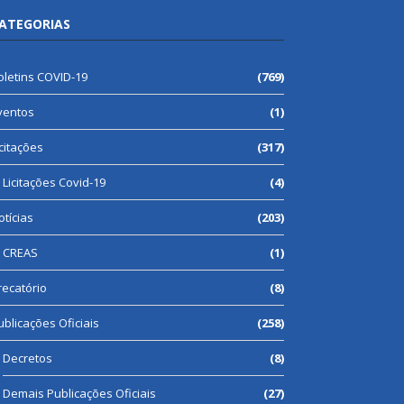
ATEGORIAS
oletins COVID-19
(769)
ventos
(1)
icitações
(317)
Licitações Covid-19
(4)
otícias
(203)
CREAS
(1)
recatório
(8)
ublicações Oficiais
(258)
Decretos
(8)
Demais Publicações Oficiais
(27)