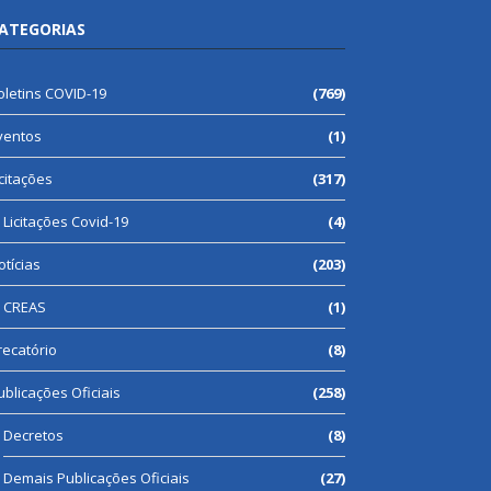
ATEGORIAS
oletins COVID-19
(769)
ventos
(1)
icitações
(317)
Licitações Covid-19
(4)
otícias
(203)
CREAS
(1)
recatório
(8)
ublicações Oficiais
(258)
Decretos
(8)
Demais Publicações Oficiais
(27)