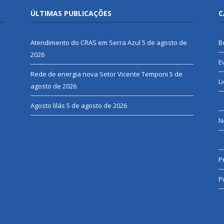
ÚLTIMAS PUBLICAÇÕES
C
Atendimento do CRAS em Serra Azul
5 de agosto de
B
2026
E
Rede de energia nova Setor Vicente Temponi
5 de
L
agosto de 2026
Agosto lilás
5 de agosto de 2026
N
P
P