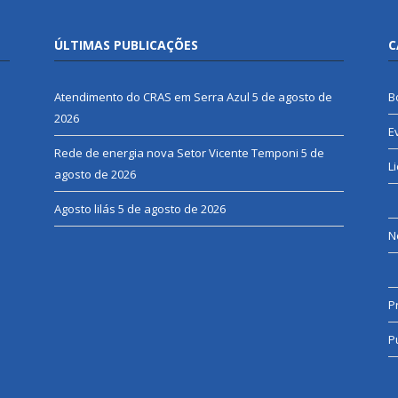
ÚLTIMAS PUBLICAÇÕES
C
Atendimento do CRAS em Serra Azul
5 de agosto de
B
2026
E
Rede de energia nova Setor Vicente Temponi
5 de
L
agosto de 2026
Agosto lilás
5 de agosto de 2026
N
P
P