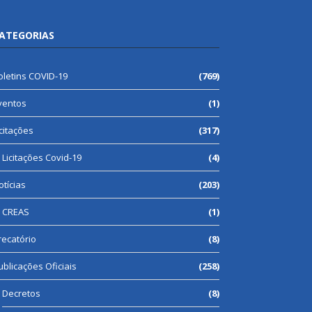
ATEGORIAS
oletins COVID-19
(769)
ventos
(1)
icitações
(317)
Licitações Covid-19
(4)
otícias
(203)
CREAS
(1)
recatório
(8)
ublicações Oficiais
(258)
Decretos
(8)