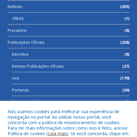
Notícias
(203)
CREAS
(1)
Precatório
(8)
Publicações Oficiais
(258)
Decretos
(8)
Demais Publicações Oficiais
(27)
Leis
(179)
Portarias
(36)
Processos Seletivos
(7)
Nós usamos cookies para melhorar sua experiência de
navegação no portal. Ao utilizar nosso portal, você
concorda com a política de monitoramento de cookies.
Para ter mais informações sobre como isso é feito, acesse
Todos os direitos reservados a Prefeitura Municipal de Cumaru
Política de cookies (
Leia mais
). Se você concorda, clique em
do Norte.