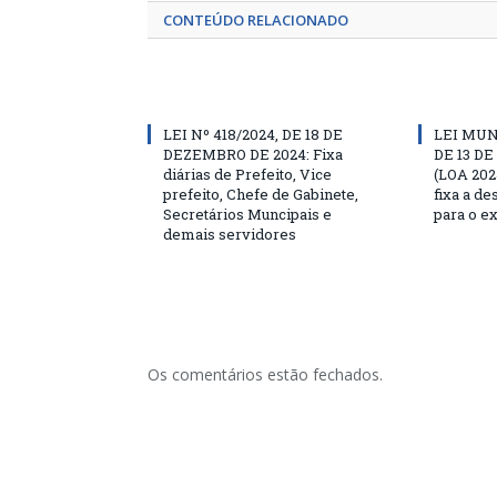
CONTEÚDO RELACIONADO
LEI Nº 418/2024, DE 18 DE
LEI MUN
DEZEMBRO DE 2024: Fixa
DE 13 D
diárias de Prefeito, Vice
(LOA 202
prefeito, Chefe de Gabinete,
fixa a d
Secretários Muncipais e
para o ex
demais servidores
Os comentários estão fechados.