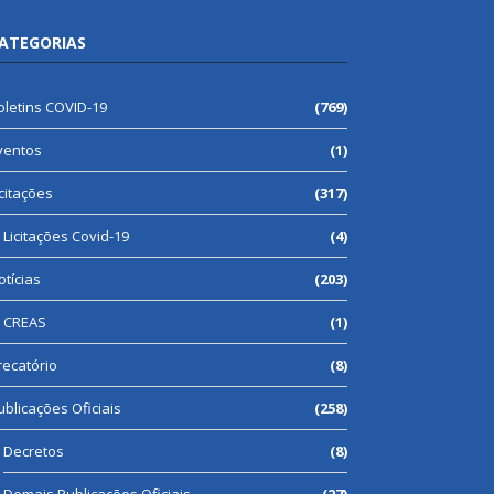
ATEGORIAS
oletins COVID-19
(769)
ventos
(1)
icitações
(317)
Licitações Covid-19
(4)
otícias
(203)
CREAS
(1)
recatório
(8)
ublicações Oficiais
(258)
Decretos
(8)