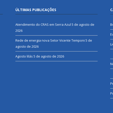
ÚLTIMAS PUBLICAÇÕES
C
Atendimento do CRAS em Serra Azul
5 de agosto de
B
2026
E
Rede de energia nova Setor Vicente Temponi
5 de
L
agosto de 2026
Agosto lilás
5 de agosto de 2026
N
P
P