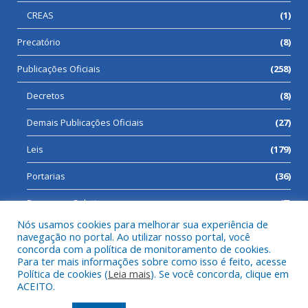
CREAS
(1)
Precatório
(8)
Publicações Oficiais
(258)
Decretos
(8)
Demais Publicações Oficiais
(27)
Leis
(179)
Portarias
(36)
Processos Seletivos
(7)
Nós usamos cookies para melhorar sua experiência de
navegação no portal. Ao utilizar nosso portal, você
concorda com a política de monitoramento de cookies.
Para ter mais informações sobre como isso é feito, acesse
Todos os direitos reservados a Prefeitura Municipal de Cumaru
Política de cookies (
Leia mais
). Se você concorda, clique em
do Norte.
ACEITO.