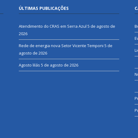
ÚLTIMAS PUBLICAÇÕES
C
Atendimento do CRAS em Serra Azul
5 de agosto de
B
2026
E
Rede de energia nova Setor Vicente Temponi
5 de
L
agosto de 2026
Agosto lilás
5 de agosto de 2026
N
P
P