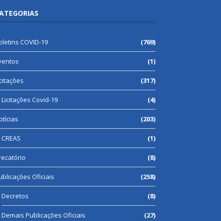
ATEGORIAS
oletins COVID-19
(769)
ventos
(1)
icitações
(317)
Licitações Covid-19
(4)
otícias
(203)
CREAS
(1)
recatório
(8)
ublicações Oficiais
(258)
Decretos
(8)
Demais Publicações Oficiais
(27)