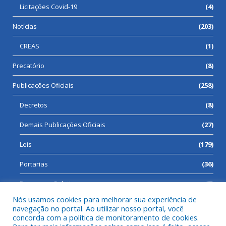
Licitações Covid-19
(4)
Notícias
(203)
CREAS
(1)
Precatório
(8)
Publicações Oficiais
(258)
Decretos
(8)
Demais Publicações Oficiais
(27)
Leis
(179)
Portarias
(36)
Processos Seletivos
(7)
Nós usamos cookies para melhorar sua experiência de
navegação no portal. Ao utilizar nosso portal, você
concorda com a política de monitoramento de cookies.