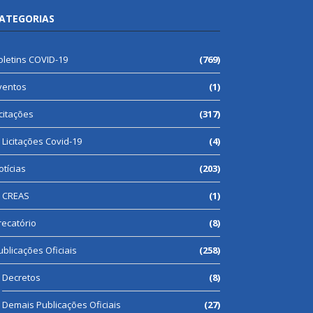
ATEGORIAS
oletins COVID-19
(769)
ventos
(1)
icitações
(317)
Licitações Covid-19
(4)
otícias
(203)
CREAS
(1)
recatório
(8)
ublicações Oficiais
(258)
Decretos
(8)
Demais Publicações Oficiais
(27)