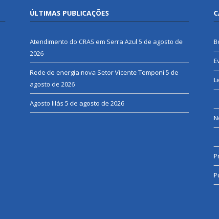
ÚLTIMAS PUBLICAÇÕES
C
Atendimento do CRAS em Serra Azul
5 de agosto de
B
2026
E
Rede de energia nova Setor Vicente Temponi
5 de
L
agosto de 2026
Agosto lilás
5 de agosto de 2026
N
P
P