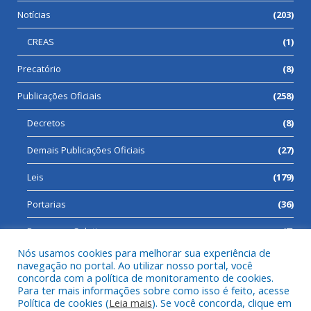
Notícias
(203)
CREAS
(1)
Precatório
(8)
Publicações Oficiais
(258)
Decretos
(8)
Demais Publicações Oficiais
(27)
Leis
(179)
Portarias
(36)
Processos Seletivos
(7)
Nós usamos cookies para melhorar sua experiência de
navegação no portal. Ao utilizar nosso portal, você
concorda com a política de monitoramento de cookies.
Para ter mais informações sobre como isso é feito, acesse
Todos os direitos reservados a Prefeitura Municipal de Cumaru
Política de cookies (
Leia mais
). Se você concorda, clique em
do Norte.