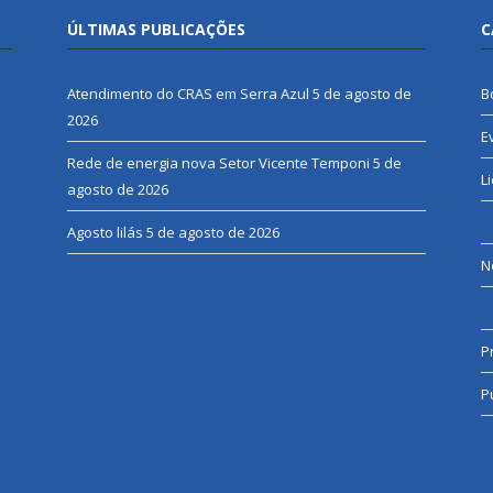
ÚLTIMAS PUBLICAÇÕES
C
Atendimento do CRAS em Serra Azul
5 de agosto de
B
2026
E
Rede de energia nova Setor Vicente Temponi
5 de
L
agosto de 2026
Agosto lilás
5 de agosto de 2026
N
P
P