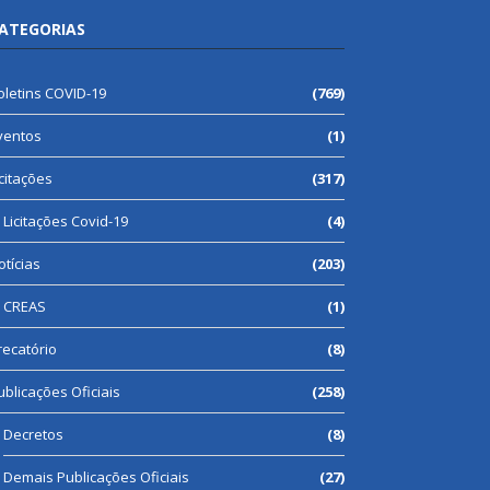
ATEGORIAS
oletins COVID-19
(769)
ventos
(1)
icitações
(317)
Licitações Covid-19
(4)
otícias
(203)
CREAS
(1)
recatório
(8)
ublicações Oficiais
(258)
Decretos
(8)
Demais Publicações Oficiais
(27)