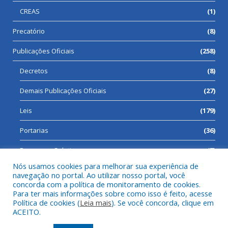
CREAS
(1)
Precatório
(8)
Publicações Oficiais
(258)
Decretos
(8)
Demais Publicações Oficiais
(27)
Leis
(179)
Portarias
(36)
Processos Seletivos
(7)
Nós usamos cookies para melhorar sua experiência de
navegação no portal. Ao utilizar nosso portal, você
concorda com a política de monitoramento de cookies.
Para ter mais informações sobre como isso é feito, acesse
Todos os direitos reservados a Prefeitura Municipal de Cumaru
Política de cookies (
Leia mais
). Se você concorda, clique em
do Norte.
ACEITO.