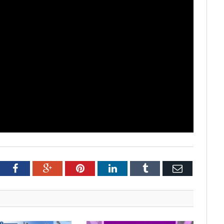
tter
Facebook
Google+
Pinterest
LinkedIn
Tumblr
Email