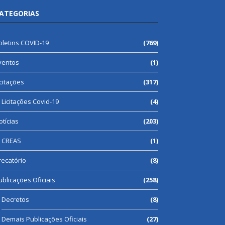
ATEGORIAS
oletins COVID-19
(769)
ventos
(1)
icitações
(317)
Licitações Covid-19
(4)
otícias
(203)
CREAS
(1)
recatório
(8)
ublicações Oficiais
(258)
Decretos
(8)
Demais Publicações Oficiais
(27)