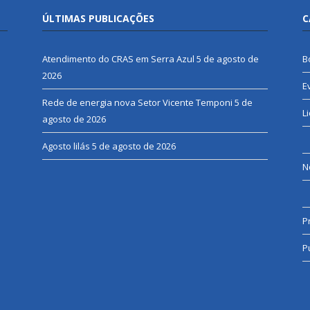
ÚLTIMAS PUBLICAÇÕES
C
Atendimento do CRAS em Serra Azul
5 de agosto de
B
2026
E
Rede de energia nova Setor Vicente Temponi
5 de
L
agosto de 2026
Agosto lilás
5 de agosto de 2026
N
P
P