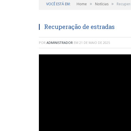
»
»
VOCÊ ESTÁ EM:
Home
Notícias
Recuper
Recuperação de estradas
POR
ADMINISTRADOR
EM
21 DE MAIO DE 2025