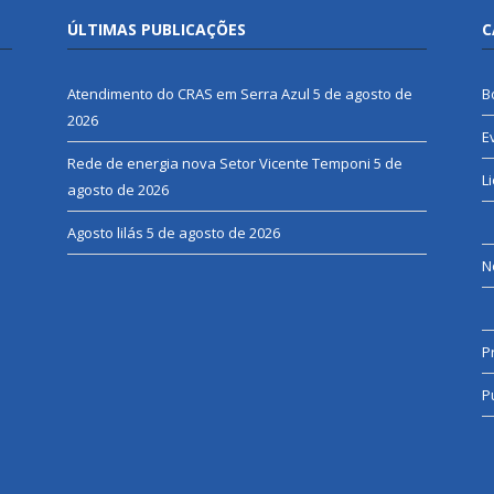
ÚLTIMAS PUBLICAÇÕES
C
Atendimento do CRAS em Serra Azul
5 de agosto de
B
2026
E
Rede de energia nova Setor Vicente Temponi
5 de
L
agosto de 2026
Agosto lilás
5 de agosto de 2026
N
P
P