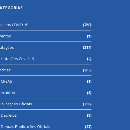
ATEGORIAS
oletins COVID-19
(769)
ventos
(1)
icitações
(317)
Licitações Covid-19
(4)
otícias
(203)
CREAS
(1)
recatório
(8)
ublicações Oficiais
(258)
Decretos
(8)
Demais Publicações Oficiais
(27)