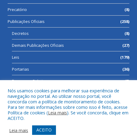
Precatório
(8)
Publicações Oficiais
(258)
Decretos
(8)
Demais Publicações Oficiais
(27)
Leis
(179)
Portarias
(36)
Processos Seletivos
(7)
Nós usamos cookies para melhorar sua experiência de
navegação no portal. Ao utilizar nosso portal, você
concorda com a política de monitoramento de cookies.
Para ter mais informações sobre como isso é feito, acesse
Todos os direitos reservados a Prefeitura Municipal de Cumaru
Política de cookies (
Leia mais
). Se você concorda, clique em
do Norte.
ACEITO.
Mapa do Site
Acessar Área Administrativa
ACEITO
Leia mais
Acessar Webmail