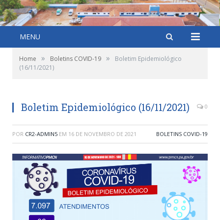
MENU
»
»
Home
Boletins COVID-19
Boletim Epidemiológico
(16/11/2021)
Boletim Epidemiológico (16/11/2021)
0
POR
CR2-ADMIN5
EM
16 DE NOVEMBRO DE 2021
BOLETINS COVID-19