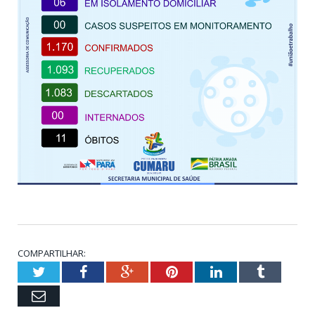
COMPARTILHAR:
Twitter
Facebook
Google+
Pinterest
LinkedIn
Tumblr
Email