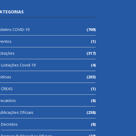
ATEGORIAS
oletins COVID-19
(769)
ventos
(1)
icitações
(317)
Licitações Covid-19
(4)
otícias
(203)
CREAS
(1)
recatório
(8)
ublicações Oficiais
(258)
Decretos
(8)