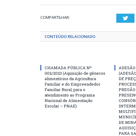
COMPARTILHAR:
Twi
CONTEÚDO RELACIONADO
CHAMADA PÚBLICA Nº
ADESÃO 
002/2023 (Aquisição de gêneros
(ADESÃO
alimentícios da Agricultura
DE PREÇ
Familiar e do Empreendedor
PROCESS
Familiar Rural, para o
PREGÃO 
atendimento ao Programa
PRESENC
Nacional de Alimentação
CONSÓR
Escolar – PNAE)
INTERM
MULTIFI
MUNICÍ
DE MINA
AQUISIÇ
PARA SA