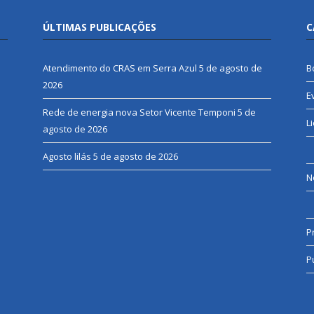
ÚLTIMAS PUBLICAÇÕES
C
Atendimento do CRAS em Serra Azul
5 de agosto de
B
2026
E
Rede de energia nova Setor Vicente Temponi
5 de
L
agosto de 2026
Agosto lilás
5 de agosto de 2026
N
P
P