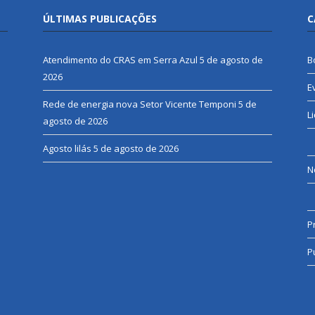
ÚLTIMAS PUBLICAÇÕES
C
Atendimento do CRAS em Serra Azul
5 de agosto de
B
2026
E
Rede de energia nova Setor Vicente Temponi
5 de
L
agosto de 2026
Agosto lilás
5 de agosto de 2026
N
P
P