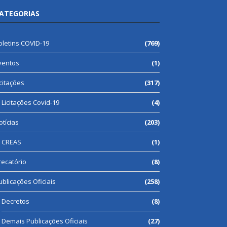
ATEGORIAS
oletins COVID-19
(769)
ventos
(1)
icitações
(317)
Licitações Covid-19
(4)
otícias
(203)
CREAS
(1)
recatório
(8)
ublicações Oficiais
(258)
Decretos
(8)
Demais Publicações Oficiais
(27)