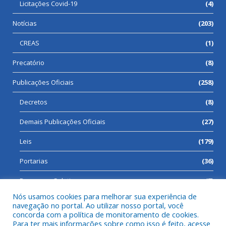
Licitações Covid-19
(4)
Notícias
(203)
CREAS
(1)
Precatório
(8)
Publicações Oficiais
(258)
Decretos
(8)
Demais Publicações Oficiais
(27)
Leis
(179)
Portarias
(36)
Processos Seletivos
(7)
Nós usamos cookies para melhorar sua experiência de
navegação no portal. Ao utilizar nosso portal, você
concorda com a política de monitoramento de cookies.
Para ter mais informações sobre como isso é feito, acesse