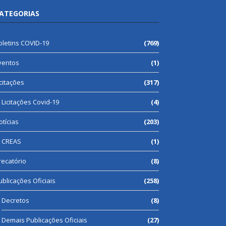
ATEGORIAS
oletins COVID-19
(769)
ventos
(1)
icitações
(317)
Licitações Covid-19
(4)
otícias
(203)
CREAS
(1)
recatório
(8)
ublicações Oficiais
(258)
Decretos
(8)
Demais Publicações Oficiais
(27)