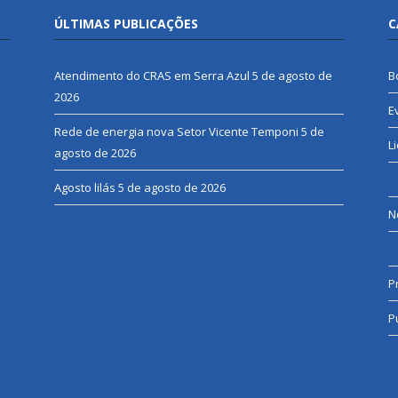
ÚLTIMAS PUBLICAÇÕES
C
Atendimento do CRAS em Serra Azul
5 de agosto de
B
2026
E
Rede de energia nova Setor Vicente Temponi
5 de
L
agosto de 2026
Agosto lilás
5 de agosto de 2026
N
P
P