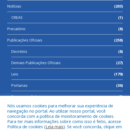
Notícias
(203)
CREAS
(1)
Precatório
(8)
Publicações Oficiais
(258)
Decretos
(8)
Demais Publicações Oficiais
(27)
Leis
(179)
Portarias
(36)
Processos Seletivos
(7)
Nós usamos cookies para melhorar sua experiência de
navegação no portal. Ao utilizar nosso portal, você
concorda com a política de monitoramento de cookies.
Para ter mais informações sobre como isso é feito, acesse
Todos os direitos reservados a Prefeitura Municipal de Cumaru
Política de cookies (
Leia mais
). Se você concorda, clique em
do Norte.