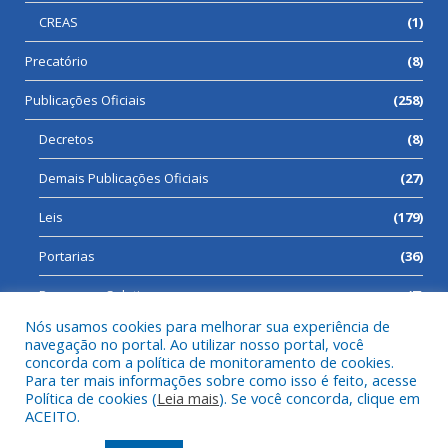
CREAS
(1)
Precatório
(8)
Publicações Oficiais
(258)
Decretos
(8)
Demais Publicações Oficiais
(27)
Leis
(179)
Portarias
(36)
Processos Seletivos
(7)
Nós usamos cookies para melhorar sua experiência de
navegação no portal. Ao utilizar nosso portal, você
concorda com a política de monitoramento de cookies.
Para ter mais informações sobre como isso é feito, acesse
Todos os direitos reservados a Prefeitura Municipal de Cumaru
Política de cookies (
Leia mais
). Se você concorda, clique em
do Norte.
ACEITO.