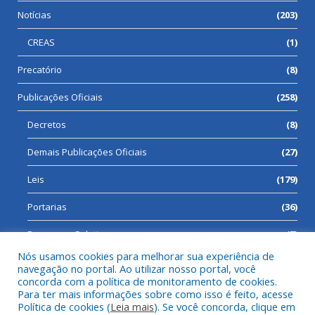
Notícias
(203)
CREAS
(1)
Precatório
(8)
Publicações Oficiais
(258)
Decretos
(8)
Demais Publicações Oficiais
(27)
Leis
(179)
Portarias
(36)
Processos Seletivos
(7)
Nós usamos cookies para melhorar sua experiência de
navegação no portal. Ao utilizar nosso portal, você
concorda com a política de monitoramento de cookies.
Para ter mais informações sobre como isso é feito, acesse
Todos os direitos reservados a Prefeitura Municipal de Cumaru
Política de cookies (
Leia mais
). Se você concorda, clique em
do Norte.