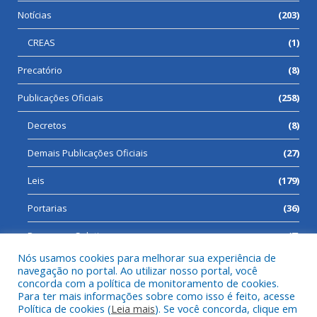
Notícias
(203)
CREAS
(1)
Precatório
(8)
Publicações Oficiais
(258)
Decretos
(8)
Demais Publicações Oficiais
(27)
Leis
(179)
Portarias
(36)
Processos Seletivos
(7)
Nós usamos cookies para melhorar sua experiência de
navegação no portal. Ao utilizar nosso portal, você
concorda com a política de monitoramento de cookies.
Para ter mais informações sobre como isso é feito, acesse
Todos os direitos reservados a Prefeitura Municipal de Cumaru
Política de cookies (
Leia mais
). Se você concorda, clique em
do Norte.