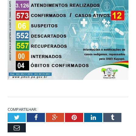
COMPARTILHAR:
Twitter
Facebook
Google+
Pinterest
LinkedIn
Tumblr
Email