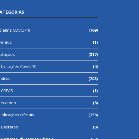
ATEGORIAS
oletins COVID-19
(769)
ventos
(1)
icitações
(317)
Licitações Covid-19
(4)
otícias
(203)
CREAS
(1)
recatório
(8)
ublicações Oficiais
(258)
Decretos
(8)