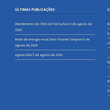
ÚLTIMAS PUBLICAÇÕES
C
Atendimento do CRAS em Serra Azul
5 de agosto de
B
2026
E
Rede de energia nova Setor Vicente Temponi
5 de
L
agosto de 2026
Agosto lilás
5 de agosto de 2026
N
P
P