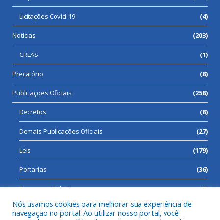
Licitações Covid-19
(4)
Notícias
(203)
CREAS
(1)
Precatório
(8)
Publicações Oficiais
(258)
Decretos
(8)
Demais Publicações Oficiais
(27)
Leis
(179)
Portarias
(36)
Processos Seletivos
(7)
Nós usamos cookies para melhorar sua experiência de
navegação no portal. Ao utilizar nosso portal, você