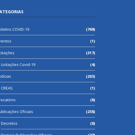
ATEGORIAS
oletins COVID-19
(769)
ventos
(1)
icitações
(317)
Licitações Covid-19
(4)
otícias
(203)
CREAS
(1)
recatório
(8)
ublicações Oficiais
(258)
Decretos
(8)