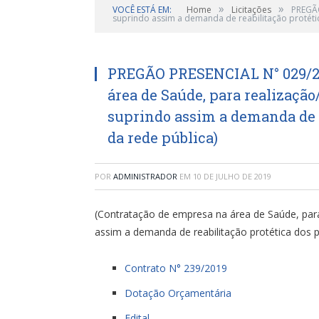
»
»
VOCÊ ESTÁ EM:
Home
Licitações
PREGÃO
suprindo assim a demanda de reabilitação protétic
PREGÃO PRESENCIAL N° 029/20
área de Saúde, para realização
suprindo assim a demanda de r
da rede pública)
POR
ADMINISTRADOR
EM
10 DE JULHO DE 2019
(Contratação de empresa na área de Saúde, para
assim a demanda de reabilitação protética dos p
Contrato N° 239/2019
Dotação Orçamentária
Edital