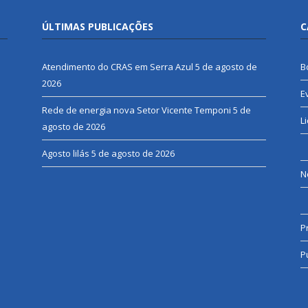
ÚLTIMAS PUBLICAÇÕES
C
Atendimento do CRAS em Serra Azul
5 de agosto de
B
2026
E
Rede de energia nova Setor Vicente Temponi
5 de
L
agosto de 2026
Agosto lilás
5 de agosto de 2026
N
P
P