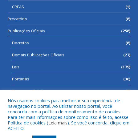
CREAS
(1)
Precatório
(8)
Publicações Oficiais
(258)
Decretos
(8)
Demais Publicações Oficiais
(27)
Leis
(179)
Portarias
(36)
Processos Seletivos
(7)
Nós usamos cookies para melhorar sua experiência de
navegação no portal. Ao utilizar nosso portal, você
concorda com a política de monitoramento de cookies.
Para ter mais informações sobre como isso é feito, acesse
Todos os direitos reservados a Prefeitura Municipal de Cumaru
Política de cookies (
Leia mais
). Se você concorda, clique em
do Norte.
ACEITO.