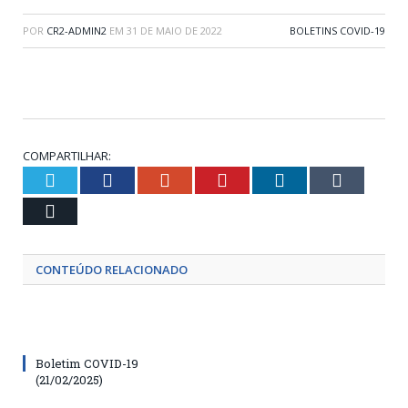
POR
CR2-ADMIN2
EM
31 DE MAIO DE 2022
BOLETINS COVID-19
COMPARTILHAR:
Twitter
Facebook
Google+
Pinterest
LinkedIn
Tumblr
Email
CONTEÚDO RELACIONADO
Boletim COVID-19
(21/02/2025)