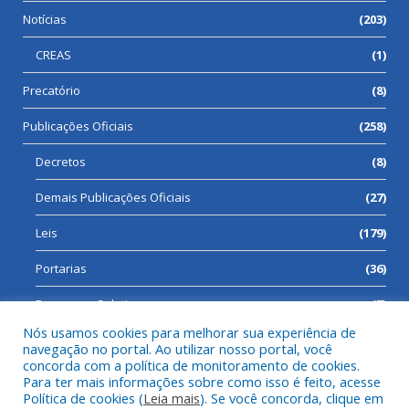
Notícias
(203)
CREAS
(1)
Precatório
(8)
Publicações Oficiais
(258)
Decretos
(8)
Demais Publicações Oficiais
(27)
Leis
(179)
Portarias
(36)
Processos Seletivos
(7)
Nós usamos cookies para melhorar sua experiência de
navegação no portal. Ao utilizar nosso portal, você
concorda com a política de monitoramento de cookies.
Para ter mais informações sobre como isso é feito, acesse
Todos os direitos reservados a Prefeitura Municipal de Cumaru
Política de cookies (
Leia mais
). Se você concorda, clique em
do Norte.