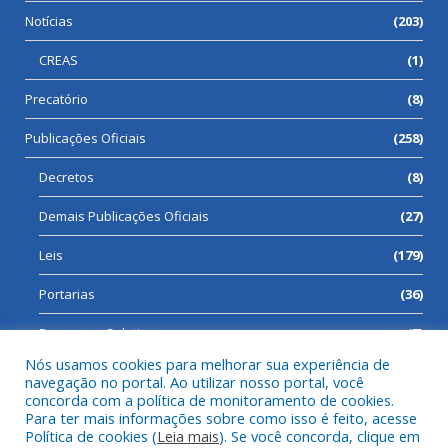
Notícias
(203)
CREAS
(1)
Precatório
(8)
Publicações Oficiais
(258)
Decretos
(8)
Demais Publicações Oficiais
(27)
Leis
(179)
Portarias
(36)
Processos Seletivos
(7)
Nós usamos cookies para melhorar sua experiência de
navegação no portal. Ao utilizar nosso portal, você
concorda com a política de monitoramento de cookies.
Para ter mais informações sobre como isso é feito, acesse
Todos os direitos reservados a Prefeitura Municipal de Cumaru
Política de cookies (
Leia mais
). Se você concorda, clique em
do Norte.