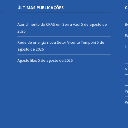
ÚLTIMAS PUBLICAÇÕES
C
Atendimento do CRAS em Serra Azul
5 de agosto de
B
2026
E
Rede de energia nova Setor Vicente Temponi
5 de
L
agosto de 2026
Agosto lilás
5 de agosto de 2026
N
P
P