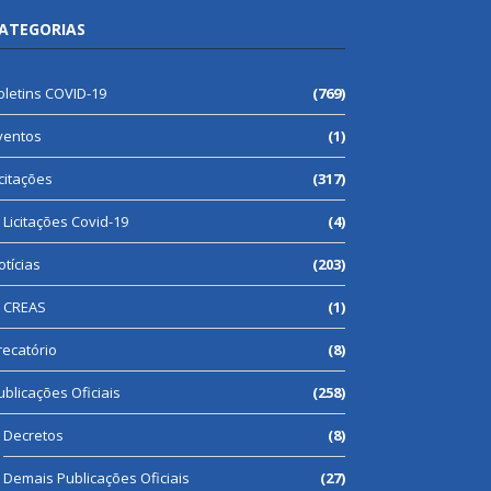
ATEGORIAS
oletins COVID-19
(769)
ventos
(1)
icitações
(317)
Licitações Covid-19
(4)
otícias
(203)
CREAS
(1)
recatório
(8)
ublicações Oficiais
(258)
Decretos
(8)
Demais Publicações Oficiais
(27)