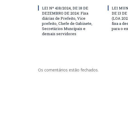
LEI Nº 418/2024, DE 18 DE
LEI MUN
DEZEMBRO DE 2024: Fixa
DE 13 D
diárias de Prefeito, Vice
(LOA 202
prefeito, Chefe de Gabinete,
fixa a d
Secretários Muncipais e
para o ex
demais servidores
Os comentários estão fechados.