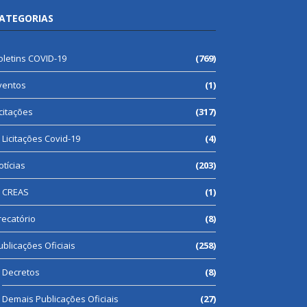
ATEGORIAS
oletins COVID-19
(769)
ventos
(1)
icitações
(317)
Licitações Covid-19
(4)
otícias
(203)
CREAS
(1)
recatório
(8)
ublicações Oficiais
(258)
Decretos
(8)
Demais Publicações Oficiais
(27)