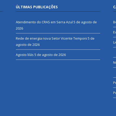
ÚLTIMAS PUBLICAÇÕES
C
Atendimento do CRAS em Serra Azul
5 de agosto de
B
2026
E
Rede de energia nova Setor Vicente Temponi
5 de
L
agosto de 2026
Agosto lilás
5 de agosto de 2026
N
P
P