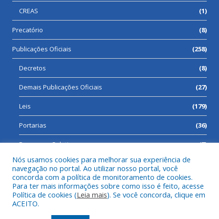
CREAS
(1)
Precatório
(8)
Publicações Oficiais
(258)
Decretos
(8)
Demais Publicações Oficiais
(27)
Leis
(179)
Portarias
(36)
Processos Seletivos
(7)
Nós usamos cookies para melhorar sua experiência de
navegação no portal. Ao utilizar nosso portal, você
concorda com a política de monitoramento de cookies.
Para ter mais informações sobre como isso é feito, acesse
Todos os direitos reservados a Prefeitura Municipal de Cumaru
Política de cookies (
Leia mais
). Se você concorda, clique em
do Norte.
ACEITO.