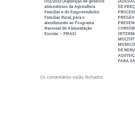
002/2023 (Aquisição de gêneros
(ADESÃO
alimentícios da Agricultura
DE PREÇ
Familiar e do Empreendedor
PROCESS
Familiar Rural, para o
PREGÃO 
atendimento ao Programa
PRESENC
Nacional de Alimentação
CONSÓR
Escolar – PNAE)
INTERM
MULTIFI
MUNICÍ
DE MINA
AQUISIÇ
PARA SA
Os comentários estão fechados.