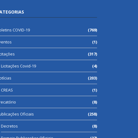
ATEGORIAS
oletins COVID-19
(769)
ventos
(1)
icitações
(317)
Licitações Covid-19
(4)
otícias
(203)
CREAS
(1)
recatório
(8)
ublicações Oficiais
(258)
Decretos
(8)