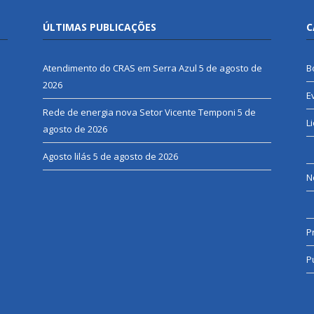
ÚLTIMAS PUBLICAÇÕES
C
Atendimento do CRAS em Serra Azul
5 de agosto de
B
2026
E
Rede de energia nova Setor Vicente Temponi
5 de
L
agosto de 2026
Agosto lilás
5 de agosto de 2026
N
P
P