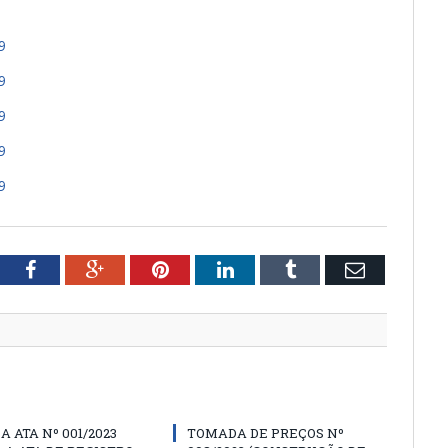
9
9
9
9
9
tter
Facebook
Google+
Pinterest
LinkedIn
Tumblr
Email
A ATA Nº 001/2023
TOMADA DE PREÇOS Nº